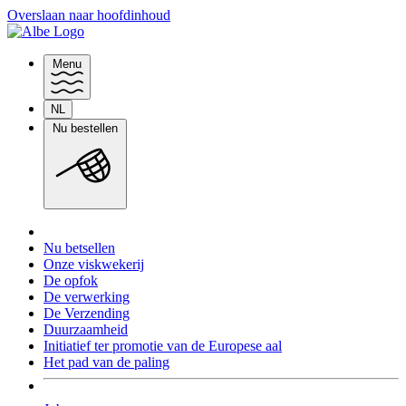
Overslaan naar hoofdinhoud
Menu
NL
Taal
Nu bestellen
wisselen
Nu betsellen
Onze viskwekerij
De opfok
De verwerking
De Verzending
Duurzaamheid
Initiatief ter promotie van de Europese aal
Het pad van de paling